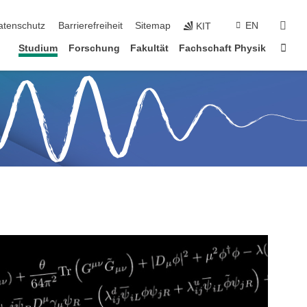
suc
atenschutz
Barrierefreiheit
Sitemap
EN
KIT
Star
Studium
Forschung
Fakultät
Fachschaft Physik