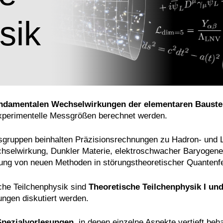
sik
ndamentalen Wechselwirkungen der elementaren Bauste
experimentelle Messgrößen berechnet werden.
sgruppen beinhalten Präzisionsrechnungen zu Hadron- und L
hselwirkung, Dunkler Materie, elektroschwacher Baryogenese
ng von neuen Methoden in störungstheoretischer Quantenfe
che Teilchenphysik sind
Theoretische Teilchenphysik I und
ungen diskutiert werden.
Spezialvorlesungen
, in denen einzelne Aspekte vertieft be